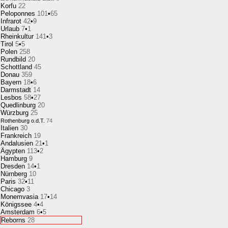
Korfu
22
Peloponnes
101
•
65
Infrarot
42
•
9
Urlaub
7
•
1
Rheinkultur
141
•
3
Tirol
5
•
5
Polen
258
Rundbild
20
Schottland
45
Donau
359
Bayern
18
•
6
Darmstadt
14
Lesbos
58
•
27
Quedlinburg
20
Würzburg
25
Rothenburg o.d.T.
74
Italien
30
Frankreich
19
Andalusien
21
•
1
Ägypten
113
•
2
Hamburg
9
Dresden
14
•
1
Nürnberg
10
Paris
32
•
11
Chicago
3
Monemvasia
17
•
14
Königssee
4
•
4
Amsterdam
6
•
5
Reborns
28