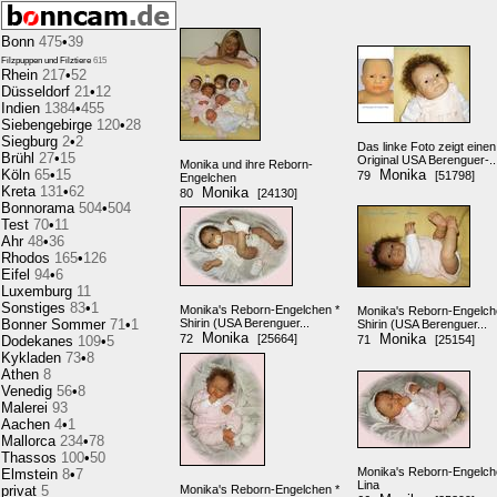
Bonn
475
•
39
Filzpuppen und Filztiere
615
Rhein
217
•
52
Düsseldorf
21
•
12
Indien
1384
•
455
Siebengebirge
120
•
28
Siegburg
2
•
2
Das linke Foto zeigt einen
Brühl
27
•
15
Original USA Berenguer-..
Monika und ihre Reborn-
Köln
65
•
15
Monika
79
[51798]
Engelchen
Kreta
131
•
62
Monika
80
[24130]
Bonnorama
504
•
504
Test
70
•
11
Ahr
48
•
36
Rhodos
165
•
126
Eifel
94
•
6
Luxemburg
11
Sonstiges
83
•
1
Monika's Reborn-Engelchen *
Monika's Reborn-Engelch
Bonner Sommer
71
•
1
Shirin (USA Berenguer...
Shirin (USA Berenguer...
Monika
Monika
72
[25664]
Dodekanes
109
•
5
71
[25154]
Kykladen
73
•
8
Athen
8
Venedig
56
•
8
Malerei
93
Aachen
4
•
1
Mallorca
234
•
78
Thassos
100
•
50
Monika's Reborn-Engelch
Elmstein
8
•
7
Lina
privat
5
Monika's Reborn-Engelchen *