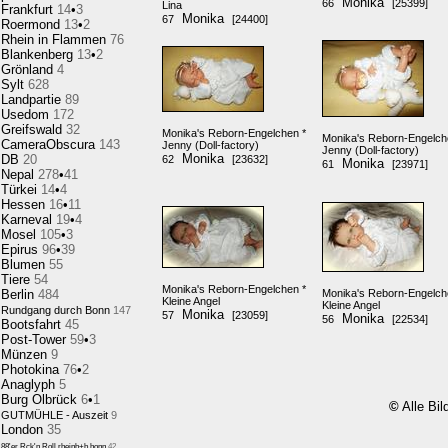
Monika
66
[25399]
Lina
Frankfurt
14
•
3
Monika
67
[24400]
Roermond
13
•
2
Rhein in Flammen
76
Blankenberg
13
•
2
Grönland
4
Sylt
628
Landpartie
89
Usedom
172
Greifswald
32
Monika's Reborn-Engelchen *
Monika's Reborn-Engelch
CameraObscura
143
Jenny (Doll-factory)
Jenny (Doll-factory)
Monika
DB
20
62
[23632]
Monika
61
[23971]
Nepal
278
•
41
Türkei
14
•
4
Hessen
16
•
11
Karneval
19
•
4
Mosel
105
•
3
Epirus
96
•
39
Blumen
55
Tiere
54
Monika's Reborn-Engelchen *
Berlin
484
Monika's Reborn-Engelch
Kleine Angel
Kleine Angel
Rundgang durch Bonn
147
Monika
57
[23059]
Monika
56
[22534]
Bootsfahrt
45
Post-Tower
59
•
3
Münzen
9
Photokina
76
•
2
Anaglyph
5
Burg Olbrück
6
•
1
©
Alle Bil
GUTMÜHLE - Auszeit
9
London
35
88'er Rck'n Roll,rheinb+b.honn
42