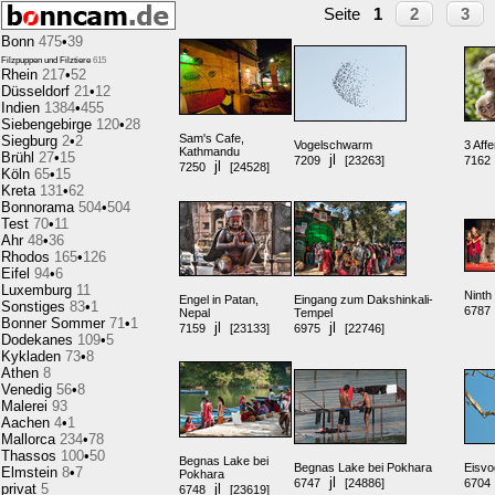
2
3
Seite
1
Bonn
475
•
39
Filzpuppen und Filztiere
615
Rhein
217
•
52
Düsseldorf
21
•
12
Indien
1384
•
455
Siebengebirge
120
•
28
Sam's Cafe,
Siegburg
2
•
2
Vogelschwarm
3 Aff
Kathmandu
Brühl
27
•
15
jl
7209
[23263]
7162
jl
7250
[24528]
Köln
65
•
15
Kreta
131
•
62
Bonnorama
504
•
504
Test
70
•
11
Ahr
48
•
36
Rhodos
165
•
126
Eifel
94
•
6
Luxemburg
11
Ninth
Engel in Patan,
Eingang zum Dakshinkali-
Sonstiges
83
•
1
6787
Nepal
Tempel
Bonner Sommer
71
•
1
jl
jl
7159
[23133]
6975
[22746]
Dodekanes
109
•
5
Kykladen
73
•
8
Athen
8
Venedig
56
•
8
Malerei
93
Aachen
4
•
1
Mallorca
234
•
78
Thassos
100
•
50
Begnas Lake bei
Begnas Lake bei Pokhara
Eisvo
Elmstein
8
•
7
Pokhara
jl
6747
[24886]
6704
privat
5
jl
6748
[23619]