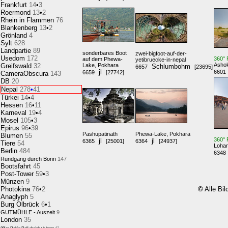
Frankfurt
14
•
3
Roermond
13
•
2
Rhein in Flammen
76
Blankenberg
13
•
2
Grönland
4
Sylt
628
Landpartie
89
sonderbares Boot
zwei-bigfoot-auf-der-
Usedom
172
360° 
auf dem Phewa-
yetibruecke-in-nepal
Ashok
Greifswald
32
Lake, Pokhara
Schlumbohm
6657
[23695]
jl
6601
6659
[27742]
CameraObscura
143
DB
20
Nepal
278
•
41
Türkei
14
•
4
Hessen
16
•
11
Karneval
19
•
4
Mosel
105
•
3
Epirus
96
•
39
Pashupatinath
Phewa-Lake, Pokhara
Blumen
55
360° 
jl
jl
6365
[25001]
6364
[24937]
Tiere
54
Loha
Berlin
484
6348
Rundgang durch Bonn
147
Bootsfahrt
45
Post-Tower
59
•
3
Münzen
9
Photokina
76
•
2
©
Alle Bil
Anaglyph
5
Burg Olbrück
6
•
1
GUTMÜHLE - Auszeit
9
London
35