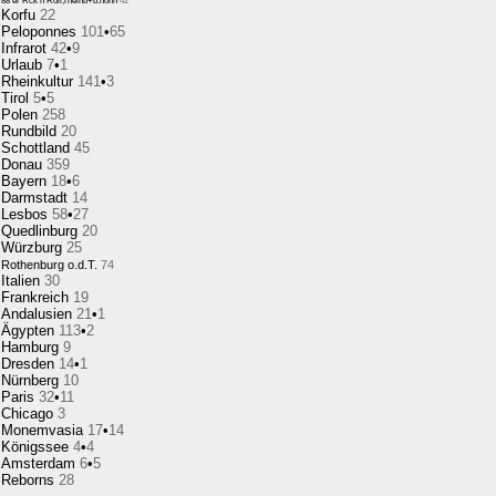
88'er Rck'n Roll,rheinb+b.honn
42
Korfu
22
Peloponnes
101
•
65
Infrarot
42
•
9
Urlaub
7
•
1
Rheinkultur
141
•
3
Tirol
5
•
5
Polen
258
Rundbild
20
Schottland
45
Donau
359
Bayern
18
•
6
Darmstadt
14
Lesbos
58
•
27
Quedlinburg
20
Würzburg
25
Rothenburg o.d.T.
74
Italien
30
Frankreich
19
Andalusien
21
•
1
Ägypten
113
•
2
Hamburg
9
Dresden
14
•
1
Nürnberg
10
Paris
32
•
11
Chicago
3
Monemvasia
17
•
14
Königssee
4
•
4
Amsterdam
6
•
5
Reborns
28