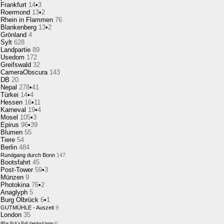
Frankfurt
14
•
3
Roermond
13
•
2
Rhein in Flammen
76
Blankenberg
13
•
2
Grönland
4
Sylt
628
Landpartie
89
Usedom
172
Greifswald
32
CameraObscura
143
DB
20
Nepal
278
•
41
Türkei
14
•
4
Hessen
16
•
11
Karneval
19
•
4
Mosel
105
•
3
Epirus
96
•
39
Blumen
55
Tiere
54
Berlin
484
Rundgang durch Bonn
147
Bootsfahrt
45
Post-Tower
59
•
3
Münzen
9
Photokina
76
•
2
Anaglyph
5
Burg Olbrück
6
•
1
GUTMÜHLE - Auszeit
9
London
35
88'er Rck'n Roll,rheinb+b.honn
42