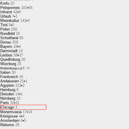
Korfu
22
Peloponnes
101
•
65
Infrarot
42
•
9
Urlaub
7
•
1
Rheinkultur
141
•
3
Tirol
5
•
5
Polen
258
Rundbild
20
Schottland
45
Donau
359
Bayern
18
•
6
Darmstadt
14
Lesbos
58
•
27
Quedlinburg
20
Würzburg
25
Rothenburg o.d.T.
74
Italien
30
Frankreich
19
Andalusien
21
•
1
Ägypten
113
•
2
Hamburg
9
Dresden
14
•
1
Nürnberg
10
Paris
32
•
11
Chicago
3
Monemvasia
17
•
14
Königssee
4
•
4
Amsterdam
6
•
5
Reborns
28