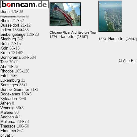
Bonn
475
•
39
Filzpuppen und Filztiere
615
Rhein
217
•
52
Düsseldorf
21
•
12
Indien
1384
•
455
Chicago River Architecture Tour
Siebengebirge
120
•
28
Harriette
1274
[23487]
Harriette
Siegburg
2
•
2
1273
[23647]
Brühl
27
•
15
Köln
65
•
15
Kreta
131
•
62
Bonnorama
504
•
504
©
Alle Bil
Test
70
•
11
Ahr
48
•
36
Rhodos
165
•
126
Eifel
94
•
6
Luxemburg
11
Sonstiges
83
•
1
Bonner Sommer
71
•
1
Dodekanes
109
•
5
Kykladen
73
•
8
Athen
8
Venedig
56
•
8
Malerei
93
Aachen
4
•
1
Mallorca
234
•
78
Thassos
100
•
50
Elmstein
8
•
7
privat
5