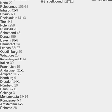
960
spellbound
961
[26781]
Korfu
22
Peloponnes
101
•
65
Infrarot
42
•
9
Urlaub
7
•
1
Rheinkultur
141
•
3
Tirol
5
•
5
Polen
258
Rundbild
20
Schottland
45
Donau
359
Bayern
18
•
6
Darmstadt
14
Lesbos
58
•
27
Quedlinburg
20
Würzburg
25
Rothenburg o.d.T.
74
Italien
30
Frankreich
19
Andalusien
21
•
1
Ägypten
113
•
2
Hamburg
9
Dresden
14
•
1
Nürnberg
10
Paris
32
•
11
Chicago
3
Monemvasia
17
•
14
Königssee
4
•
4
Amsterdam
6
•
5
Reborns
28