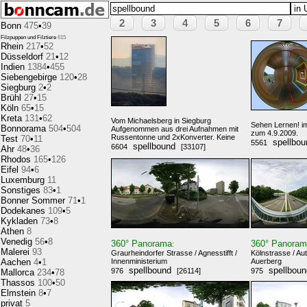
2
3
4
5
6
7
Bonn
475
•
39
Filzpuppen und Filztiere
615
Rhein
217
•
52
Düsseldorf
21
•
12
Indien
1384
•
455
Siebengebirge
120
•
28
Siegburg
2
•
2
Brühl
27
•
15
Köln
65
•
15
Kreta
131
•
62
Vom Michaelsberg in Siegburg
Sehen Lernen! im
Bonnorama
504
•
504
Aufgenommen aus drei Aufnahmen mit
zum 4.9.2009.
Russentonne und 2xKonverter. Keine
Test
70
•
11
spellbo
5561
spellbound
6604
[33107]
Ahr
48
•
36
Rhodos
165
•
126
Eifel
94
•
6
Luxemburg
11
Sonstiges
83
•
1
Bonner Sommer
71
•
1
Dodekanes
109
•
5
Kykladen
73
•
8
Athen
8
Venedig
56
•
8
360° Panorama
360° Panora
:
Malerei
93
Graurheindorfer Strasse / Agnesstifft /
Kölnstrasse / Au
Aachen
4
•
1
Innenministerium
Auerberg
spellbound
spellbou
976
[26114]
975
Mallorca
234
•
78
Thassos
100
•
50
Elmstein
8
•
7
privat
5