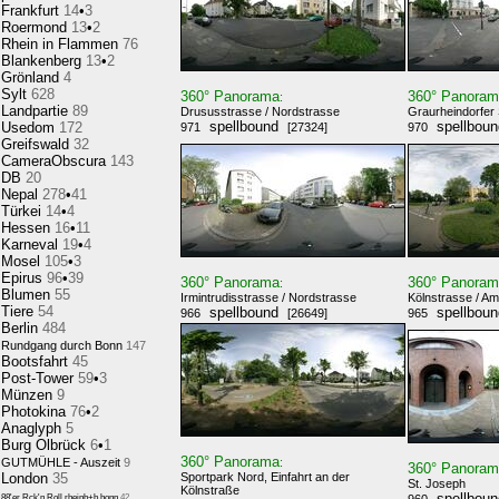
Frankfurt
14
•
3
Roermond
13
•
2
Rhein in Flammen
76
Blankenberg
13
•
2
Grönland
4
Sylt
628
360° Panorama
360° Panora
:
Landpartie
89
Drususstrasse / Nordstrasse
Graurheindorfer 
spellbound
spellbou
Usedom
172
971
[27324]
970
Greifswald
32
CameraObscura
143
DB
20
Nepal
278
•
41
Türkei
14
•
4
Hessen
16
•
11
Karneval
19
•
4
Mosel
105
•
3
Epirus
96
•
39
360° Panorama
360° Panora
:
Blumen
55
Irmintrudisstrasse / Nordstrasse
Kölnstrasse / Am
Tiere
54
spellbound
spellbou
966
[26649]
965
Berlin
484
Rundgang durch Bonn
147
Bootsfahrt
45
Post-Tower
59
•
3
Münzen
9
Photokina
76
•
2
Anaglyph
5
Burg Olbrück
6
•
1
360° Panorama
GUTMÜHLE - Auszeit
9
:
360° Panora
London
35
Sportpark Nord, Einfahrt an der
St. Joseph
Kölnstraße
spellbou
88'er Rck'n Roll,rheinb+b.honn
42