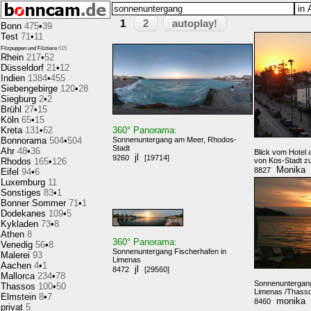
2
autoplay!
1
Bonn
475
•
39
Test
71
•
11
Filzpuppen und Filztiere
615
Rhein
217
•
52
Düsseldorf
21
•
12
Indien
1384
•
455
Siebengebirge
120
•
28
Siegburg
2
•
2
Brühl
27
•
15
Köln
65
•
15
Kreta
131
•
62
360° Panorama
:
Bonnorama
504
•
504
Sonnenuntergang am Meer, Rhodos-
Stadt
Ahr
48
•
36
Blick vom Hotel
jl
9260
[19714]
Rhodos
165
•
126
von Kos-Stadt 
Monika
8827
Eifel
94
•
6
Luxemburg
11
Sonstiges
83
•
1
Bonner Sommer
71
•
1
Dodekanes
109
•
5
Kykladen
73
•
8
Athen
8
360° Panorama
:
Venedig
56
•
8
Sonnenuntergang Fischerhafen in
Malerei
93
Limenas
Aachen
4
•
1
jl
8472
[29560]
Mallorca
234
•
78
Sonnenuntergan
Thassos
100
•
50
Limenas /Thass
Elmstein
8
•
7
monika
8460
privat
5