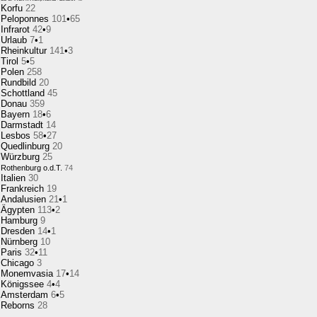
Korfu
22
Peloponnes
101
•
65
Infrarot
42
•
9
Urlaub
7
•
1
Rheinkultur
141
•
3
Tirol
5
•
5
Polen
258
Rundbild
20
Schottland
45
Donau
359
Bayern
18
•
6
Darmstadt
14
Lesbos
58
•
27
Quedlinburg
20
Würzburg
25
Rothenburg o.d.T.
74
Italien
30
Frankreich
19
Andalusien
21
•
1
Ägypten
113
•
2
Hamburg
9
Dresden
14
•
1
Nürnberg
10
Paris
32
•
11
Chicago
3
Monemvasia
17
•
14
Königssee
4
•
4
Amsterdam
6
•
5
Reborns
28