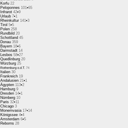
Korfu
22
Peloponnes
101
•
65
Infrarot
42
•
9
Urlaub
7
•
1
Rheinkultur
141
•
3
Tirol
5
•
5
Polen
258
Rundbild
20
Schottland
45
Donau
359
Bayern
18
•
6
Darmstadt
14
Lesbos
58
•
27
Quedlinburg
20
Würzburg
25
Rothenburg o.d.T.
74
Italien
30
Frankreich
19
Andalusien
21
•
1
Ägypten
113
•
2
Hamburg
9
Dresden
14
•
1
Nürnberg
10
Paris
32
•
11
Chicago
3
Monemvasia
17
•
14
Königssee
4
•
4
Amsterdam
6
•
5
Reborns
28