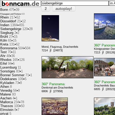
2
autoplay!
Bonn
475
•
39
Filzpuppen und Filztiere
615
Rhein
217
•
52
Düsseldorf
21
•
12
Indien
1384
•
455
Siebengebirge
120
•
28
Siegburg
2
•
2
Brühl
27
•
15
Köln
65
•
15
Kreta
131
•
62
360° Panora
Mond, Flugzeug, Drachenfels
Bonnorama
504
•
504
Königswinter De
jl
7214
[24873]
Test
70
•
11
jl
7213
[30126]
Ahr
48
•
36
Rhodos
165
•
126
Eifel
94
•
6
Luxemburg
11
Sonstiges
83
•
1
Bonner Sommer
71
•
1
Dodekanes
109
•
5
360° Panora
Kykladen
73
•
8
360° Panorama
:
Drachenfels Baus
Athen
8
Denkmal am Drachenfels
jl
6805
[28323]
Venedig
56
•
8
jl
6806
[27958]
Malerei
93
Aachen
4
•
1
Mallorca
234
•
78
Thassos
100
•
50
Elmstein
8
•
7
privat
5