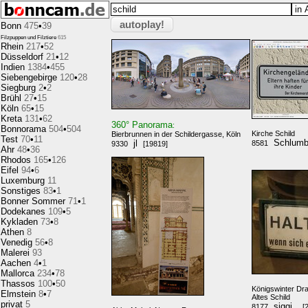
autoplay!
Bonn
475
•
39
Filzpuppen und Filztiere
615
Rhein
217
•
52
Düsseldorf
21
•
12
Indien
1384
•
455
Siebengebirge
120
•
28
Siegburg
2
•
2
Brühl
27
•
15
Köln
65
•
15
Kreta
131
•
62
360° Panorama
:
Bonnorama
504
•
504
Kirche Schild
Bierbrunnen in der Schildergasse, Köln
Test
70
•
11
Schlum
jl
8581
9330
[19819]
Ahr
48
•
36
Rhodos
165
•
126
Eifel
94
•
6
Luxemburg
11
Sonstiges
83
•
1
Bonner Sommer
71
•
1
Dodekanes
109
•
5
Kykladen
73
•
8
Athen
8
Venedig
56
•
8
Malerei
93
Aachen
4
•
1
Mallorca
234
•
78
Thassos
100
•
50
Königswinter Dra
Elmstein
8
•
7
Altes Schild
privat
5
siggi_
8177
[