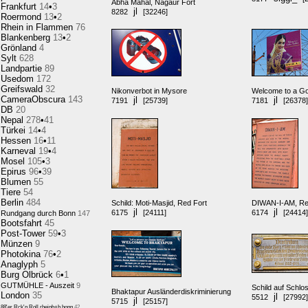
Abha Mahal, Nagaur Fort
Frankfurt
14
•
3
jl
8282
[32246]
Roermond
13
•
2
Rhein in Flammen
76
Blankenberg
13
•
2
Grönland
4
Sylt
628
Landpartie
89
Usedom
172
Greifswald
32
Nikonverbot in Mysore
Welcome to a Go
CameraObscura
143
jl
jl
7191
[25739]
7181
[26378]
DB
20
Nepal
278
•
41
Türkei
14
•
4
Hessen
16
•
11
Karneval
19
•
4
Mosel
105
•
3
Epirus
96
•
39
Blumen
55
Tiere
54
Berlin
484
Schild: Moti-Masjid, Red Fort
DIWAN-I-AM, Re
jl
jl
6175
[24111]
6174
[24414]
Rundgang durch Bonn
147
Bootsfahrt
45
Post-Tower
59
•
3
Münzen
9
Photokina
76
•
2
Anaglyph
5
Burg Olbrück
6
•
1
GUTMÜHLE - Auszeit
9
Schild auf Schl
Bhaktapur Ausländerdiskriminierung
London
35
jl
5512
[27992]
jl
5715
[25157]
88'er Rck'n Roll,rheinb+b.honn
42