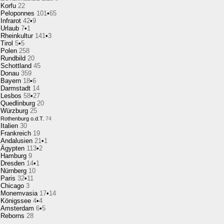
Korfu
22
Peloponnes
101
•
65
Infrarot
42
•
9
Urlaub
7
•
1
Rheinkultur
141
•
3
Tirol
5
•
5
Polen
258
Rundbild
20
Schottland
45
Donau
359
Bayern
18
•
6
Darmstadt
14
Lesbos
58
•
27
Quedlinburg
20
Würzburg
25
Rothenburg o.d.T.
74
Italien
30
Frankreich
19
Andalusien
21
•
1
Ägypten
113
•
2
Hamburg
9
Dresden
14
•
1
Nürnberg
10
Paris
32
•
11
Chicago
3
Monemvasia
17
•
14
Königssee
4
•
4
Amsterdam
6
•
5
Reborns
28