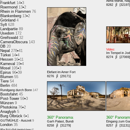
Abha Mahal, Nag
Frankfurt
14
•
3
jl
8282
[32197]
Roermond
13
•
2
Rhein in Flammen
76
Blankenberg
13
•
2
Grönland
4
Sylt
628
Landpartie
89
Usedom
172
Greifswald
32
CameraObscura
143
DB
20
Video:
Nepal
278
•
41
Im Tempel in Jo
Türkei
14
•
4
jl
8274
[27069]
Hessen
16
•
11
Karneval
19
•
4
Mosel
105
•
3
Epirus
96
•
39
Elefant im Amer Fort
jl
8276
[29171]
Blumen
55
Tiere
54
Berlin
484
Rundgang durch Bonn
147
Bootsfahrt
45
Post-Tower
59
•
3
Münzen
9
Photokina
76
•
2
Anaglyph
5
Burg Olbrück
6
•
1
360° Panorama
360° Panora
:
GUTMÜHLE - Auszeit
9
Garh Palast, Bundi
Eingang zum Gar
London
35
jl
jl
8258
[31279]
8257
[31131]
88'er Rck'n Roll,rheinb+b.honn
42