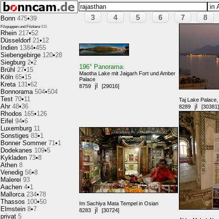
3
4
5
6
7
8
Bonn
475
•
39
Filzpuppen und Filztiere
615
Rhein
217
•
52
Düsseldorf
21
•
12
Indien
1384
•
455
Siebengebirge
120
•
28
Siegburg
2
•
2
196° Panorama
:
Brühl
27
•
15
Maotha Lake mit Jaigarh Fort und Amber
Köln
65
•
15
Palace
Kreta
131
•
62
jl
8759
[29016]
Bonnorama
504
•
504
Test
70
•
11
Taj Lake Palace,
Ahr
48
•
36
jl
8289
[30381]
Rhodos
165
•
126
Eifel
94
•
6
Luxemburg
11
Sonstiges
83
•
1
Bonner Sommer
71
•
1
Dodekanes
109
•
5
Kykladen
73
•
8
Athen
8
Venedig
56
•
8
Malerei
93
Aachen
4
•
1
Mallorca
234
•
78
Thassos
100
•
50
Im Sachiya Mata Tempel in Osian
Elmstein
8
•
7
jl
8283
[30724]
privat
5