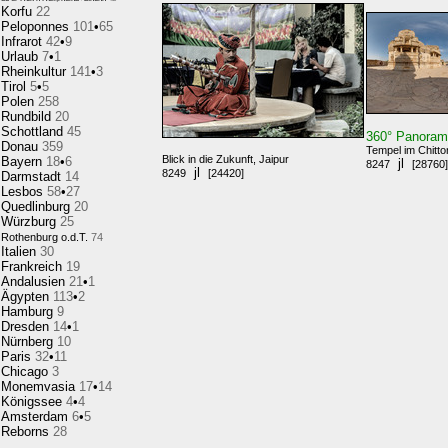
Korfu
22
Peloponnes
101
•
65
Infrarot
42
•
9
Urlaub
7
•
1
Rheinkultur
141
•
3
Tirol
5
•
5
Polen
258
Rundbild
20
Schottland
45
360° Panora
Donau
359
Tempel im Chitto
Blick in die Zukunft, Jaipur
Bayern
18
•
6
jl
8247
[28760]
jl
8249
[24420]
Darmstadt
14
Lesbos
58
•
27
Quedlinburg
20
Würzburg
25
Rothenburg o.d.T.
74
Italien
30
Frankreich
19
Andalusien
21
•
1
Ägypten
113
•
2
Hamburg
9
Dresden
14
•
1
Nürnberg
10
Paris
32
•
11
Chicago
3
Monemvasia
17
•
14
Königssee
4
•
4
Amsterdam
6
•
5
Reborns
28