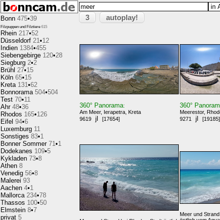
3
autoplay!
Bonn
475
•
39
Filzpuppen und Filztiere
615
Rhein
217
•
52
Düsseldorf
21
•
12
Indien
1384
•
455
Siebengebirge
120
•
28
Siegburg
2
•
2
Brühl
27
•
15
Köln
65
•
15
Kreta
131
•
62
Bonnorama
504
•
504
Test
70
•
11
360° Panorama
360° Panora
:
Ahr
48
•
36
Am Meer, Ierapetra, Kreta
Meerestor, Rhod
Rhodos
165
•
126
jl
jl
9619
[17654]
9271
[19185]
Eifel
94
•
6
Luxemburg
11
Sonstiges
83
•
1
Bonner Sommer
71
•
1
Dodekanes
109
•
5
Kykladen
73
•
8
Athen
8
Venedig
56
•
8
Malerei
93
Aachen
4
•
1
Mallorca
234
•
78
Thassos
100
•
50
Elmstein
8
•
7
Meer und Strand 
privat
5