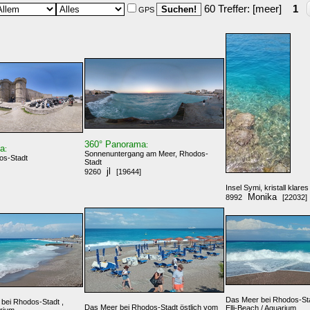
60 Treffer: [meer]
1
GPS
360° Panorama
:
ma
:
Sonnenuntergang am Meer, Rhodos-
os-Stadt
Stadt
jl
9260
[19644]
Insel Symi, kristall klare
Monika
8992
[22032]
Das Meer bei Rhodos-Sta
bei Rhodos-Stadt ,
Das Meer bei Rhodos-Stadt östlich vom
Elli-Beach / Aquarium