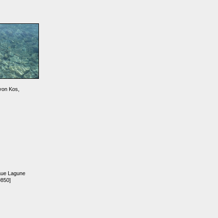
von Kos,
aue Lagune
9850]