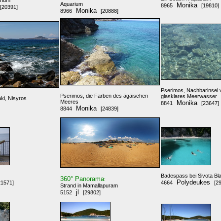
arium
Aquarium
Monika
8965
[19810]
[20391]
Monika
8966
[20888]
Pserimos, Nachbarinsel 
Pserimos, die Farben des ägäischen
glasklares Meerwasser
ki, Nisyros
Meeres
Monika
8841
[23647]
Monika
8844
[24839]
Badespass bei Sivota Bl
360° Panorama
:
Polydeukes
21571]
4664
[2
Strand in Mamallapuram
jl
5152
[29802]