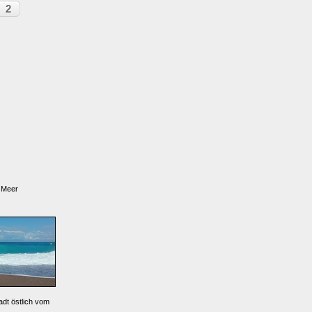
2
s Meer
dt östlich vom