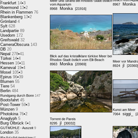
östlich vom Aqu
Meer und Strand bei Rhodos-Stadt östlich
Frankfurt
14
•
3
Monika
vom Aquarium
8967
Roermond
13
•
2
Monika
8968
[21916]
Rhein in Flammen
76
Blankenberg
13
•
2
Grönland
4
Sylt
628
Landpartie
89
Usedom
172
Greifswald
32
CameraObscura
143
DB
20
Nepal
278
•
41
Blick auf das kristallklare türkise Meer bei
Türkei
14
•
4
Rhodos-Stadt östlich vom Elli-Beach
Meer vor Mandra
Hessen
16
•
11
Monika
8963
[20969]
jl
8924
[20360]
Karneval
19
•
4
Mosel
105
•
3
Epirus
96
•
39
Blumen
55
Tiere
54
Berlin
484
Rundgang durch Bonn
147
Bootsfahrt
45
Post-Tower
59
•
3
Münzen
9
Kunst am Meer
Photokina
76
•
2
siggi_
7064
[
Anaglyph
5
Torrent de Pareis
Burg Olbrück
6
•
1
jl
8295
[30032]
GUTMÜHLE - Auszeit
9
London
35
88'er Rck'n Roll,rheinb+b.honn
42