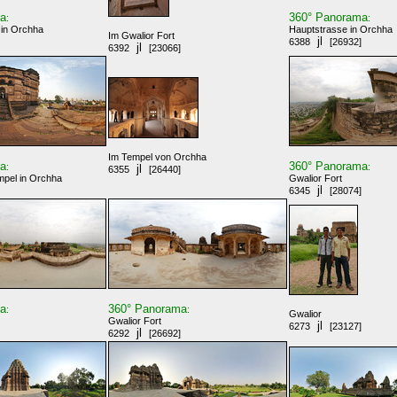
ma
360° Panorama
:
:
 in Orchha
Hauptstrasse in Orchha
Im Gwalior Fort
jl
6388
[26932]
jl
6392
[23066]
Im Tempel von Orchha
ma
360° Panorama
:
:
jl
6355
[26440]
pel in Orchha
Gwalior Fort
jl
6345
[28074]
ma
360° Panorama
:
:
Gwalior
Gwalior Fort
jl
6273
[23127]
jl
6292
[26692]