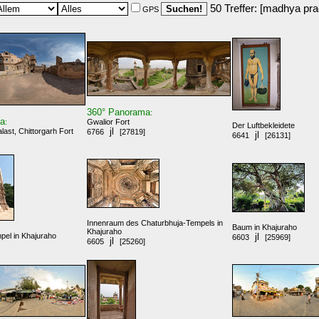
50 Treffer: [madhya pr
GPS
360° Panorama
:
ma
:
Gwalior Fort
Der Luftbekleidete
jl
ast, Chittorgarh Fort
6766
[27819]
jl
6641
[26131]
Innenraum des Chaturbhuja-Tempels in
Baum in Khajuraho
Khajuraho
pel in Khajuraho
jl
6603
[25969]
jl
6605
[25260]