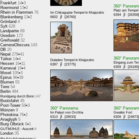
Frankfurt
14
•
3
360° Panora
Roermond
13
•
2
Platz am Tempel
Rhein in Flammen
76
Im Chitragupta-Tempel in Khajuraho
jl
6394
[26358]
jl
Blankenberg
13
•
2
6602
[26760]
Grönland
4
Sylt
628
Landpartie
89
Usedom
172
Greifswald
32
CameraObscura
143
DB
20
Nepal
278
•
41
360° Panora
Türkei
14
•
4
Duladeo Tempel in Khajuraho
Eingang zum Tem
Hessen
16
•
11
jl
6387
[23775]
jl
6359
[26180]
Karneval
19
•
4
Mosel
105
•
3
Epirus
96
•
39
Blumen
55
Tiere
54
Berlin
484
Rundgang durch Bonn
147
Bootsfahrt
45
Post-Tower
59
•
3
360° Panorama
360° Panora
:
Münzen
9
Im Palast von Orchha
Gwalior Fort
Photokina
76
•
2
jl
jl
6313
[28533]
6309
[24873]
Anaglyph
5
Burg Olbrück
6
•
1
GUTMÜHLE - Auszeit
9
London
35
88'er Rck'n Roll,rheinb+b.honn
42