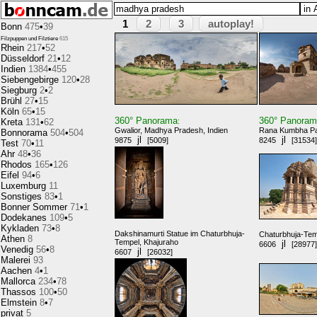
2
3
autoplay!
1
Bonn
475
•
39
Filzpuppen und Filztiere
615
Rhein
217
•
52
Düsseldorf
21
•
12
Indien
1384
•
455
Siebengebirge
120
•
28
Siegburg
2
•
2
Brühl
27
•
15
Köln
65
•
15
360° Panorama
360° Panora
Kreta
131
•
62
:
Gwalior, Madhya Pradesh, Indien
Rana Kumbha Pal
Bonnorama
504
•
504
jl
jl
9875
[5009]
8245
[31534]
Test
70
•
11
Ahr
48
•
36
Rhodos
165
•
126
Eifel
94
•
6
Luxemburg
11
Sonstiges
83
•
1
Bonner Sommer
71
•
1
Dodekanes
109
•
5
Kykladen
73
•
8
Dakshinamurti Statue im Chaturbhuja-
Chaturbhuja-Tem
Athen
8
Tempel, Khajuraho
jl
6606
[28977]
Venedig
56
•
8
jl
6607
[26032]
Malerei
93
Aachen
4
•
1
Mallorca
234
•
78
Thassos
100
•
50
Elmstein
8
•
7
privat
5