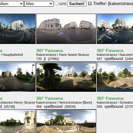
11 Treffer: [kaiserstra
GPS
ma
360° Panorama
360° Panorama
:
:
:
 / Hauptbahnhof
Kaiserstrasse / Hans-Iwand-Strasse
Kaiserstrasse / Nassest
jl
spellbound
739
[27982]
597
[2404
ma
360° Panorama
360° Panorama
:
:
:
 Johannes-Henry-Strasse
Kaiserstrasse / Simrockstrasse [Bonn]
Kaiserstrasse / Schedes
nd
spellbound
spellbound
[25746]
556
[26934]
555
[2747