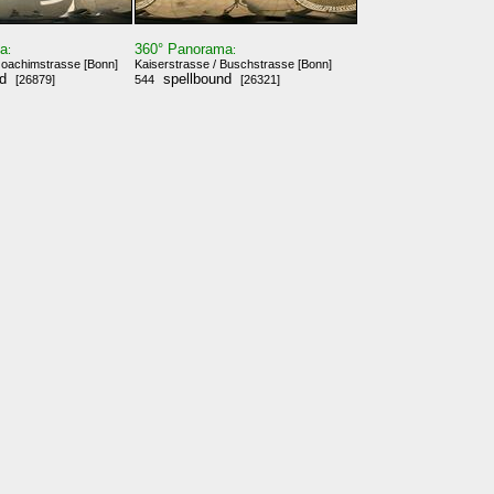
ma
360° Panorama
:
:
Joachimstrasse [Bonn]
Kaiserstrasse / Buschstrasse [Bonn]
nd
spellbound
[26879]
544
[26321]