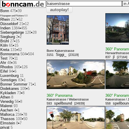
autoplay!
Bonn
475
•
39
Filzpuppen und Filztiere
615
Rhein
217
•
52
Düsseldorf
21
•
12
Indien
1384
•
455
Siebengebirge
120
•
28
Siegburg
2
•
2
Brühl
27
•
15
Köln
65
•
15
360° Panora
Kreta
131
•
62
Bonn Kaiserstrasse
Herwarthstrasse
Bonnorama
504
•
504
Siggi_
3151
[23119]
jl
837
[27164]
Test
70
•
11
Ahr
48
•
36
Rhodos
165
•
126
Eifel
94
•
6
Luxemburg
11
Sonstiges
83
•
1
Bonner Sommer
71
•
1
Dodekanes
109
•
5
Kykladen
73
•
8
360° Panorama
360° Panora
:
Athen
8
Kaiserstrasse / Weberstrasse
Kaiserstrasse /
Venedig
56
•
8
spellbound
spellbou
593
[24939]
558
Malerei
93
Aachen
4
•
1
Mallorca
234
•
78
Thassos
100
•
50
Elmstein
8
•
7
privat
5