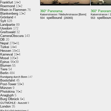
Frankfurt
14
•
3
Roermond
13
•
2
Rhein in Flammen
76
360° Panorama
360° Panora
:
Blankenberg
13
•
2
Kaiserstrasse / Niebuhrstrasse [Bonn]
Kaiserstrasse / 
Grönland
4
spellbound
spellbou
554
[26065]
553
Sylt
628
Landpartie
89
Usedom
172
Greifswald
32
CameraObscura
143
DB
20
Nepal
278
•
41
Türkei
14
•
4
Hessen
16
•
11
Karneval
19
•
4
Mosel
105
•
3
Epirus
96
•
39
Blumen
55
Tiere
54
Berlin
484
Rundgang durch Bonn
147
Bootsfahrt
45
Post-Tower
59
•
3
Münzen
9
Photokina
76
•
2
Anaglyph
5
Burg Olbrück
6
•
1
GUTMÜHLE - Auszeit
9
London
35
88'er Rck'n Roll,rheinb+b.honn
42