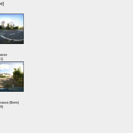
sse]
rasse
1]
trasse [Bonn]
6]