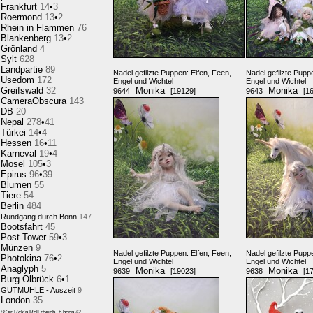
Frankfurt
14
•
3
Roermond
13
•
2
Rhein in Flammen
76
Blankenberg
13
•
2
Grönland
4
Sylt
628
Landpartie
89
Nadel gefilzte Puppen: Elfen, Feen,
Nadel gefilzte Pupp
Usedom
172
Engel und Wichtel
Engel und Wichtel
Greifswald
32
Monika
Monika
9644
[19129]
9643
[1
CameraObscura
143
DB
20
Nepal
278
•
41
Türkei
14
•
4
Hessen
16
•
11
Karneval
19
•
4
Mosel
105
•
3
Epirus
96
•
39
Blumen
55
Tiere
54
Berlin
484
Rundgang durch Bonn
147
Bootsfahrt
45
Post-Tower
59
•
3
Münzen
9
Nadel gefilzte Puppen: Elfen, Feen,
Nadel gefilzte Pupp
Photokina
76
•
2
Engel und Wichtel
Engel und Wichtel
Anaglyph
5
Monika
Monika
9639
[19023]
9638
[1
Burg Olbrück
6
•
1
GUTMÜHLE - Auszeit
9
London
35
88'er Rck'n Roll,rheinb+b.honn
42