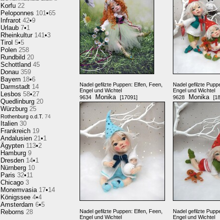
Korfu
22
Peloponnes
101
•
65
Infrarot
42
•
9
Urlaub
7
•
1
Rheinkultur
141
•
3
Tirol
5
•
5
Polen
258
Rundbild
20
Schottland
45
Donau
359
Bayern
18
•
6
Nadel gefilzte Puppen: Elfen, Feen,
Nadel gefilzte Pupp
Darmstadt
14
Engel und Wichtel
Engel und Wichtel
Lesbos
58
•
27
Monika
Monika
9634
[17091]
9628
[1
Quedlinburg
20
Würzburg
25
Rothenburg o.d.T.
74
Italien
30
Frankreich
19
Andalusien
21
•
1
Ägypten
113
•
2
Hamburg
9
Dresden
14
•
1
Nürnberg
10
Paris
32
•
11
Chicago
3
Monemvasia
17
•
14
Königssee
4
•
4
Amsterdam
6
•
5
Reborns
28
Nadel gefilzte Puppen: Elfen, Feen,
Nadel gefilzte Pupp
Engel und Wichtel
Engel und Wichtel