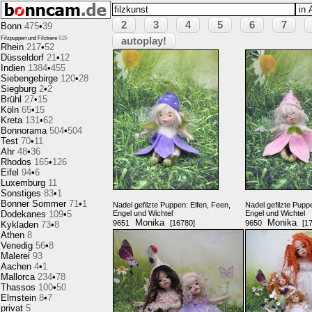
2
3
4
5
6
7
Bonn
475
•
39
Filzpuppen und Filztiere
615
autoplay!
Rhein
217
•
52
Düsseldorf
21
•
12
Indien
1384
•
455
Siebengebirge
120
•
28
Siegburg
2
•
2
Brühl
27
•
15
Köln
65
•
15
Kreta
131
•
62
Bonnorama
504
•
504
Test
70
•
11
Ahr
48
•
36
Rhodos
165
•
126
Eifel
94
•
6
Luxemburg
11
Sonstiges
83
•
1
Bonner Sommer
71
•
1
Nadel gefilzte Puppen: Elfen, Feen,
Nadel gefilzte Pupp
Dodekanes
109
•
5
Engel und Wichtel
Engel und Wichtel
Monika
Monika
9651
[16780]
9650
[1
Kykladen
73
•
8
Athen
8
Venedig
56
•
8
Malerei
93
Aachen
4
•
1
Mallorca
234
•
78
Thassos
100
•
50
Elmstein
8
•
7
privat
5