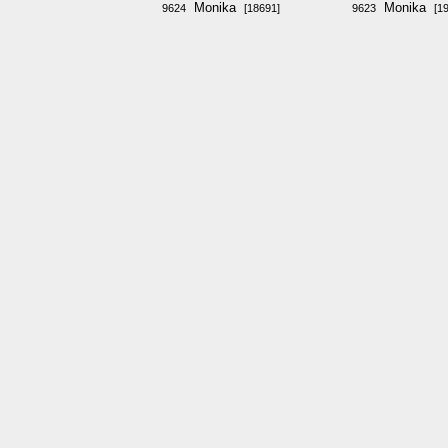
Monika
Monika
9624
[18691]
9623
[1