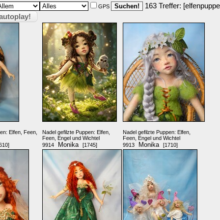
163 Treffer: [elfenpup
GPS
autoplay!
en: Elfen, Feen,
Nadel gefilzte Puppen: Elfen,
Nadel gefilzte Puppen: Elfen,
Feen, Engel und Wichtel
Feen, Engel und Wichtel
Monika
Monika
610]
9914
[1745]
9913
[1710]