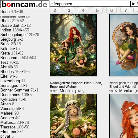
2
3
4
5
6
7
Bonn
475
•
39
Filzpuppen und Filztiere
615
Rhein
217
•
52
Düsseldorf
21
•
12
Indien
1384
•
455
Siebengebirge
120
•
28
Siegburg
2
•
2
Brühl
27
•
15
Köln
65
•
15
Kreta
131
•
62
Bonnorama
504
•
504
Test
70
•
11
Ahr
48
•
36
Rhodos
165
•
126
Eifel
94
•
6
Luxemburg
11
Nadel gefilzte Puppen: Elfen, Feen,
Nadel gefilzte Pupp
Sonstiges
83
•
1
Engel und Wichtel
Engel und Wichtel
Bonner Sommer
71
•
1
Monika
Monika
9916
[1615]
9915
[1
Dodekanes
109
•
5
Kykladen
73
•
8
Athen
8
Venedig
56
•
8
Malerei
93
Aachen
4
•
1
Mallorca
234
•
78
Thassos
100
•
50
Elmstein
8
•
7
privat
5