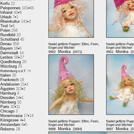
Korfu
22
Peloponnes
101
•
65
Infrarot
42
•
9
Urlaub
7
•
1
Rheinkultur
141
•
3
Tirol
5
•
5
Polen
258
Rundbild
20
Schottland
45
Donau
359
Nadel gefilzte Puppen: Elfen, Feen,
Nadel gefilzte Pupp
Engel und Wichtel
Engel und Wichtel
Bayern
18
•
6
Monika
Monika
9902
[3471]
9901
[3
Darmstadt
14
Lesbos
58
•
27
Quedlinburg
20
Würzburg
25
Rothenburg o.d.T.
74
Italien
30
Frankreich
19
Andalusien
21
•
1
Ägypten
113
•
2
Hamburg
9
Dresden
14
•
1
Nürnberg
10
Paris
32
•
11
Chicago
3
Monemvasia
17
•
14
Königssee
4
•
4
Nadel gefilzte Puppen: Elfen, Feen,
Nadel gefilzte Pupp
Amsterdam
6
•
5
Engel und Wichtel
Engel und Wichtel
Monika
Monika
Reborns
28
9898
[3684]
9897
[3