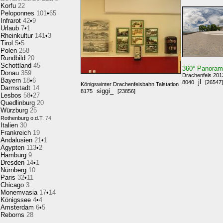
Korfu
22
Peloponnes
101
•
65
Infrarot
42
•
9
Urlaub
7
•
1
Rheinkultur
141
•
3
Tirol
5
•
5
Polen
258
Rundbild
20
Schottland
45
360° Panora
Donau
359
Drachenfels 201
Bayern
18
•
6
jl
8040
[26547]
Königswinter Drachenfelsbahn Talstation
Darmstadt
14
siggi_
8175
[23856]
Lesbos
58
•
27
Quedlinburg
20
Würzburg
25
Rothenburg o.d.T.
74
Italien
30
Frankreich
19
Andalusien
21
•
1
Ägypten
113
•
2
Hamburg
9
Dresden
14
•
1
Nürnberg
10
Paris
32
•
11
Chicago
3
Monemvasia
17
•
14
Königssee
4
•
4
Amsterdam
6
•
5
Reborns
28