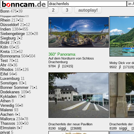
2
3
autoplay!
Bonn
475
•
39
Filzpuppen und Filztiere
615
Rhein
217
•
52
Düsseldorf
21
•
12
Indien
1384
•
455
Siebengebirge
120
•
28
Siegburg
2
•
2
Brühl
27
•
15
Köln
65
•
15
Kreta
131
•
62
360° Panorama
:
Bonnorama
504
•
504
Auf dem Nordturm von Schloss
Test
70
•
11
Drachenburg
Moby Dick vor d
Ahr
48
•
36
jl
9784
[12415]
jl
9502
[17119]
Rhodos
165
•
126
Eifel
94
•
6
Luxemburg
11
Sonstiges
83
•
1
Bonner Sommer
71
•
1
Dodekanes
109
•
5
Kykladen
73
•
8
Athen
8
Venedig
56
•
8
Malerei
93
Aachen
4
•
1
Mallorca
234
•
78
Thassos
100
•
50
Drachenfels der neue Pavillion
Drachenfels der 
Elmstein
8
•
7
siggi_
siggi_
8190
[23688]
8189
[
privat
5