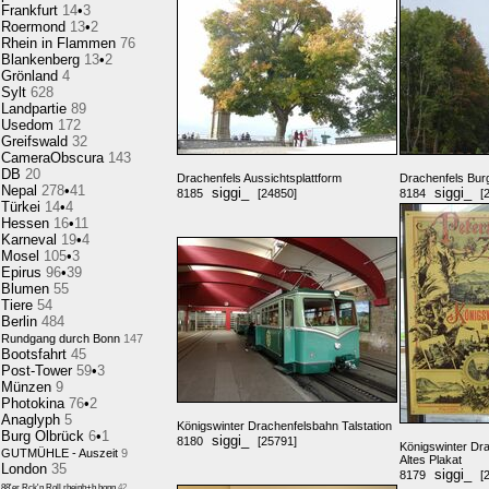
Frankfurt
14
•
3
Roermond
13
•
2
Rhein in Flammen
76
Blankenberg
13
•
2
Grönland
4
Sylt
628
Landpartie
89
Usedom
172
Greifswald
32
CameraObscura
143
DB
20
Drachenfels Aussichtsplattform
Drachenfels Bur
Nepal
278
•
41
siggi_
siggi_
8185
[24850]
8184
[
Türkei
14
•
4
Hessen
16
•
11
Karneval
19
•
4
Mosel
105
•
3
Epirus
96
•
39
Blumen
55
Tiere
54
Berlin
484
Rundgang durch Bonn
147
Bootsfahrt
45
Post-Tower
59
•
3
Münzen
9
Photokina
76
•
2
Anaglyph
5
Königswinter Drachenfelsbahn Talstation
Burg Olbrück
6
•
1
siggi_
8180
[25791]
Königswinter Dra
GUTMÜHLE - Auszeit
9
Altes Plakat
London
35
siggi_
8179
[
88'er Rck'n Roll,rheinb+b.honn
42