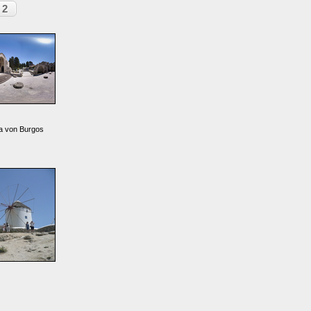
2
ia von Burgos