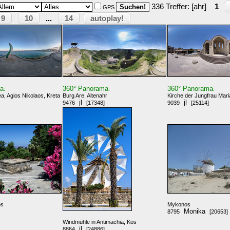
336 Treffer: [ahr]
1
GPS
9
10
14
autoplay!
...
ma
360° Panorama
360° Panorama
:
:
:
a, Agios Nikolaos, Kreta
Burg Are, Altenahr
Kirche der Jungfrau Mar
jl
jl
9476
[17348]
9039
[25114]
os
Mykonos
Monika
8795
[20653]
Windmühle in Antimachia, Kos
jl
8864
[24886]