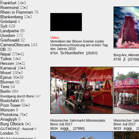
Frankfurt
14
•
3
Roermond
13
•
2
Rhein in Flammen
76
Blankenberg
13
•
2
Grönland
4
Sylt
628
Landpartie
89
Usedom
172
Video:
Greifswald
32
Vertreiben der Bösen Geister (o)der
CameraObscura
143
Umweltverschmutzung am ersten Tag
des Jahres 2020
DB
20
Schlumbohm
8754
[25057]
Nepal
278
•
41
Burg Are, Altena
Türkei
14
•
4
jl
8730
[25766]
Hessen
16
•
11
Karneval
19
•
4
Mosel
105
•
3
Epirus
96
•
39
Blumen
55
Tiere
54
Berlin
484
Rundgang durch Bonn
147
Bootsfahrt
45
Post-Tower
59
•
3
Münzen
9
Photokina
76
•
2
Anaglyph
5
Historischer Jahrmarkt Münsterplatz
Historischer Jah
Burg Olbrück
6
•
1
Bonn Juli 2017
Bonn Juli 2017
siggi_
siggi_
8634
[27880]
8633
[
GUTMÜHLE - Auszeit
9
London
35
88'er Rck'n Roll,rheinb+b.honn
42