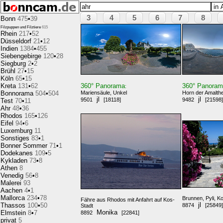
3
4
5
6
7
8
Bonn
475
•
39
Filzpuppen und Filztiere
615
Rhein
217
•
52
Düsseldorf
21
•
12
Indien
1384
•
455
Siebengebirge
120
•
28
Siegburg
2
•
2
Brühl
27
•
15
Köln
65
•
15
Kreta
131
•
62
360° Panorama
360° Panora
:
Bonnorama
504
•
504
Mariensäule, Unkel
Horn der Amalthe
jl
jl
9501
[18118]
9482
[21598]
Test
70
•
11
Ahr
48
•
36
Rhodos
165
•
126
Eifel
94
•
6
Luxemburg
11
Sonstiges
83
•
1
Bonner Sommer
71
•
1
Dodekanes
109
•
5
Kykladen
73
•
8
Athen
8
Venedig
56
•
8
Malerei
93
Aachen
4
•
1
Mallorca
234
•
78
Brunnen, Pyli, K
Fähre aus Rhodos mit Anfahrt auf Kos-
jl
Thassos
100
•
50
8874
[25849]
Stadt
Monika
Elmstein
8
•
7
8892
[22841]
privat
5