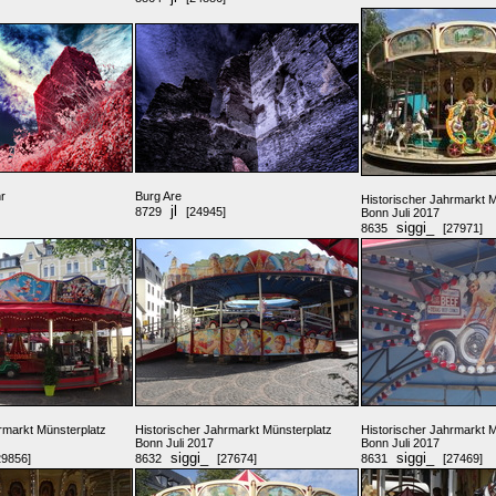
hr
Burg Are
Historischer Jahrmarkt 
jl
8729
[24945]
Bonn Juli 2017
siggi_
8635
[27971]
rmarkt Münsterplatz
Historischer Jahrmarkt Münsterplatz
Historischer Jahrmarkt 
Bonn Juli 2017
Bonn Juli 2017
siggi_
siggi_
29856]
8632
[27674]
8631
[27469]