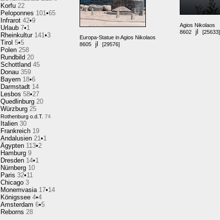
Korfu
22
Peloponnes
101
•
65
Infrarot
42
•
9
Agios Nikolaos
Urlaub
7
•
1
jl
8602
[25633]
Rheinkultur
141
•
3
Europa-Statue in Agios Nikolaos
Tirol
5
•
5
jl
8605
[29576]
Polen
258
Rundbild
20
Schottland
45
Donau
359
Bayern
18
•
6
Darmstadt
14
Lesbos
58
•
27
Quedlinburg
20
Würzburg
25
Rothenburg o.d.T.
74
Italien
30
Frankreich
19
Andalusien
21
•
1
Ägypten
113
•
2
Hamburg
9
Dresden
14
•
1
Nürnberg
10
Paris
32
•
11
Chicago
3
Monemvasia
17
•
14
Königssee
4
•
4
Amsterdam
6
•
5
Reborns
28