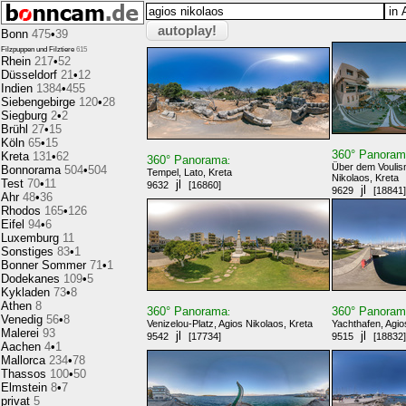
autoplay!
Bonn
475
•
39
Filzpuppen und Filztiere
615
Rhein
217
•
52
Düsseldorf
21
•
12
Indien
1384
•
455
Siebengebirge
120
•
28
Siegburg
2
•
2
Brühl
27
•
15
Köln
65
•
15
360° Panora
Kreta
131
•
62
360° Panorama
:
Über dem Voulis
Bonnorama
504
•
504
Tempel, Lato, Kreta
Nikolaos, Kreta
Test
70
•
11
jl
9632
[16860]
jl
9629
[18841]
Ahr
48
•
36
Rhodos
165
•
126
Eifel
94
•
6
Luxemburg
11
Sonstiges
83
•
1
Bonner Sommer
71
•
1
Dodekanes
109
•
5
Kykladen
73
•
8
Athen
8
360° Panorama
360° Panora
:
Venedig
56
•
8
Venizelou-Platz, Agios Nikolaos, Kreta
Yachthafen, Agio
Malerei
93
jl
jl
9542
[17734]
9515
[18832]
Aachen
4
•
1
Mallorca
234
•
78
Thassos
100
•
50
Elmstein
8
•
7
privat
5