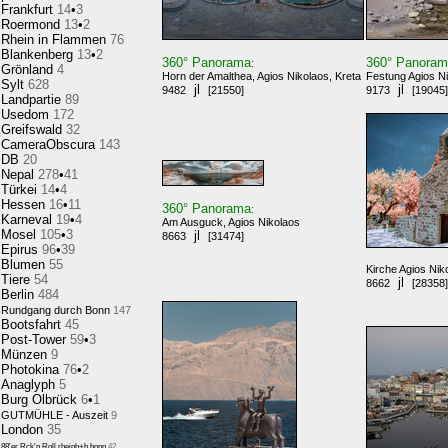
Frankfurt
14
•
3
Roermond
13
•
2
Rhein in Flammen
76
Blankenberg
13
•
2
360° Panorama
360° Panora
:
Grönland
4
Horn der Amalthea, Agios Nikolaos, Kreta
Festung Agios N
Sylt
628
jl
jl
9482
[21550]
9173
[19045]
Landpartie
89
Usedom
172
Greifswald
32
CameraObscura
143
DB
20
Nepal
278
•
41
Türkei
14
•
4
Hessen
16
•
11
360° Panorama
:
Karneval
19
•
4
Am Ausguck, Agios Nikolaos
Mosel
105
•
3
jl
8663
[31474]
Epirus
96
•
39
Blumen
55
Kirche Agios Nik
Tiere
54
jl
8662
[28358]
Berlin
484
Rundgang durch Bonn
147
Bootsfahrt
45
Post-Tower
59
•
3
Münzen
9
Photokina
76
•
2
Anaglyph
5
Burg Olbrück
6
•
1
GUTMÜHLE - Auszeit
9
London
35
88'er Rck'n Roll,rheinb+b.honn
42