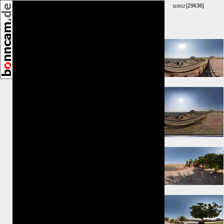
[29636]
11/2012
Umkreis:
⇒ 157m
⇒ 164m
⇒ 220m