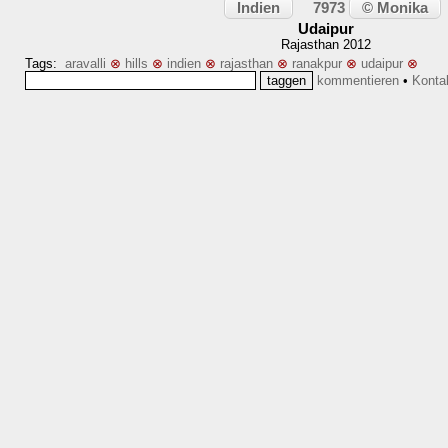
Indien
© Monika
7973
Udaipur
Rajasthan 2012
Tags:
aravalli
⊗
hills
⊗
indien
⊗
rajasthan
⊗
ranakpur
⊗
udaipur
⊗
kommentieren
•
Konta