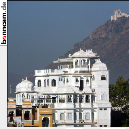
,
[26277]
12/2012