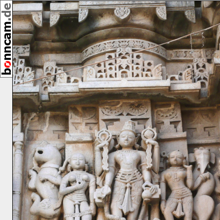
,
[23972]
12/2012