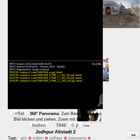
⇓ 111m
Karte
Zeit:
INFO: krpano 1.20.11 (build 2022-03-07)
CLOSE
INFO: Android 14 (Pixel 8) - Chrome 131.0 - WebGL
INFO: Registered to: Jürgen Lichnock
ERROR: loading of '/cube/7848/7848_pv.jpg' failed!
ERROR: loading of '/cube/7848/7848_1/7848_1_f_001_001.jpg' failed!
ERROR: loading of '/cube/7848/7848_1/7848_1_l_001_001.jpg' failed!
ERROR: loading of '/cube/7848/7848_1/7848_1_u_001_001.jpg' failed!
→
später
⇵
->flat
360° Panorama
: Zum Bewegen auf das
Bild klicken und ziehen, Zoom mit Mausrad
←
Indien
© jl
7848
früher
Jodhpur Altstadt 2
»»
Tags:
gps
⊗
indien
⊗
jodhpur
⊗
panorama
⊗