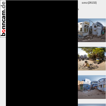
[26132]
11/2012
GPS-Höhe: 261m
Umkreis:
⇐ 12m
⇑ 36m
⇒ 68m