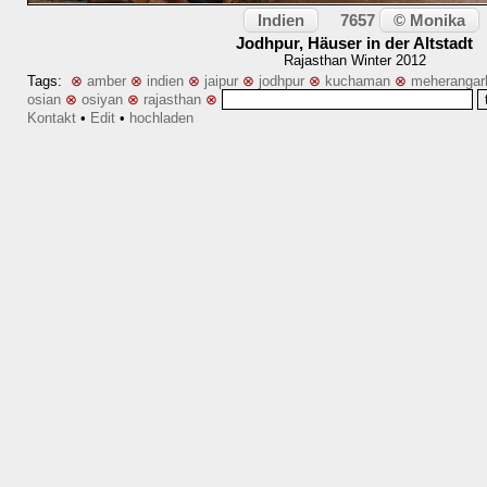
Indien
© Monika
7657
Jodhpur, Häuser in der Altstadt
Rajasthan Winter 2012
Tags:
⊗
amber
⊗
indien
⊗
jaipur
⊗
jodhpur
⊗
kuchaman
⊗
meherangarh
osian
⊗
osiyan
⊗
rajasthan
⊗
Kontakt
•
Edit
•
hochladen