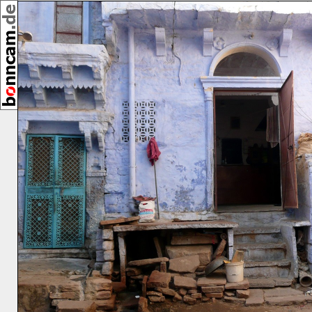
,
[29932]
11/2012