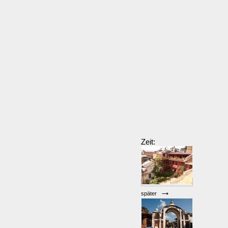
Zeit:
→
später