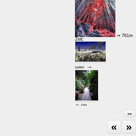
⇒ 761m
Zeit:
Karte
→
später
←
früher
»»
«
»