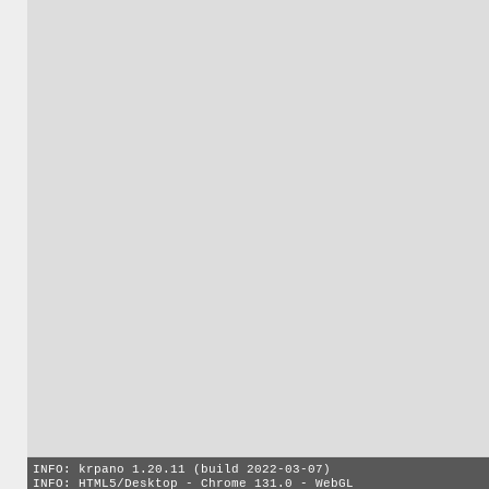
INFO: krpano 1.20.11 (build 2022-03-07)
INFO: HTML5/Desktop - Chrome 131.0 - WebGL