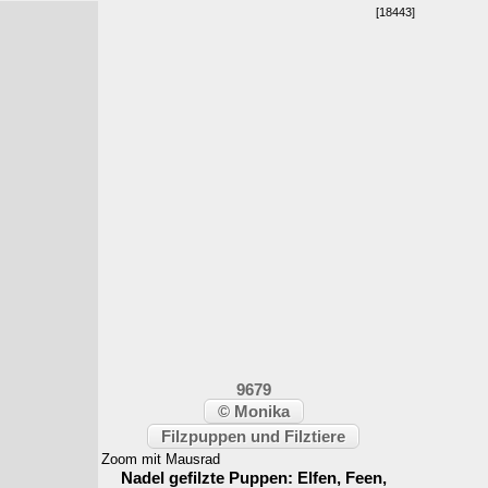
[18443]
9679
© Monika
Filzpuppen und Filztiere
Zoom mit Mausrad
Nadel gefilzte Puppen: Elfen, Feen,