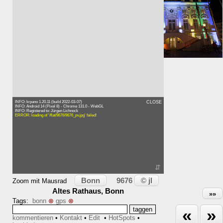
⇑ 16m
Karte
INFO: krpano 1.20.11 (build 2022-03-07)
CLOSE
INFO: Android 14 (Pixel 8) - Chrome 131.0 - WebGL
INFO: Registered to: Jürgen Lichnock
ERROR: loading of '/flat/9676/9676_pv.jpg' failed!
⇵
Bonn
© jl
9676
Zoom mit Mausrad
Altes Rathaus, Bonn
»»
Tags:
bonn
⊗
gps
⊗
«
»
kommentieren
•
Kontakt
•
Edit
•
HotSpots
•