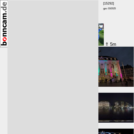
[15292]
gps: 03/2025
GPS-Höhe: 97m
Umkreis:
⇑ 5m
⇒ 11m
⇑ 14m