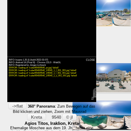
⇑ 339m
Karte
INFO: krpano 1.20.11 (build 2022-03-07)
Zeit:
CLOSE
INFO: Android 14 (Pixel 8) - Chrome 131.0 - WebGL
INFO: Registered to: Jürgen Lichnock
ERROR: loading of '/cube/9540/9540_pv.jpg' failed!
ERROR: loading of '/cube/9540/9540_1/9540_1_f_001_001.jpg' failed!
ERROR: loading of '/cube/9540/9540_1/9540_1_l_001_001.jpg' failed!
ERROR: loading of '/cube/9540/9540_1/9540_1_u_001_001.jpg' failed!
→
später
⇵
->flat
360° Panorama
: Zum Bewegen auf das
Bild klicken und ziehen, Zoom mit Mausrad
Kreta
© jl
9540
Agios Titos, Iraklion, Kreta
Ehemalige Moschee aus dem 19. Jh., heute eine