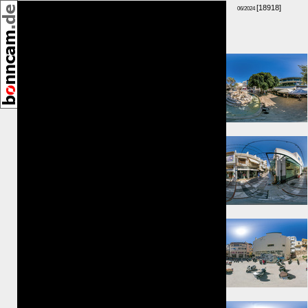
[18918]
06/2024
GPS-Höhe: 45m
Umkreis:
⇓ 163m
⇓ 190m
⇐ 236m