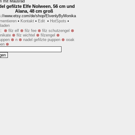
m mit Mausrad
el gefilzte Elfe Nolween, 56 cm und
Alana, 48 cm groß
s://www.etsy.com/de/shop/ElvenlyByMonika
mentieren
•
Kontakt
•
Edit
•
HotSpots
•
laden
s:
⊗
filz elf
⊗
filz fee
⊗
filz schutzengel
⊗
unikate
⊗
filz wichtel
⊗
filzengel
⊗
puppen
⊗
n
⊗
nadel gefilzte puppen
⊗
ooak
pen
⊗