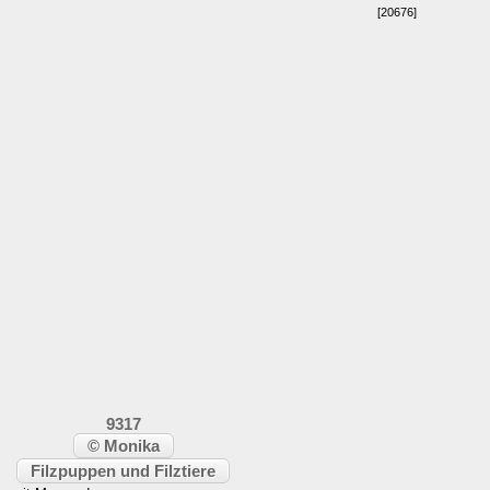
[20676]
9317
© Monika
Filzpuppen und Filztiere