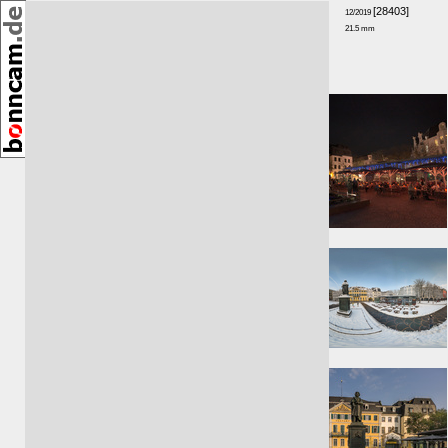
[28403]
12/2019
21.5 mm
Richtung: O
Umkreis:
⇓ 0m
⇑ 5m