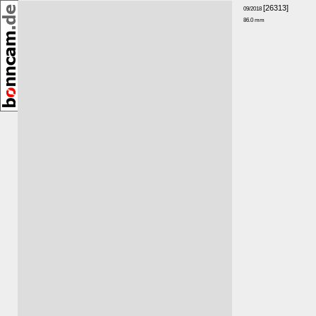
,
[26313]
09/2018
86.0 mm