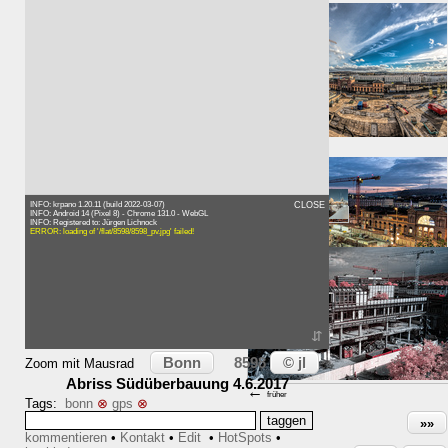
⇑ 1m
Zeit:
INFO: krpano 1.20.11 (build 2022-03-07)
CLOSE
INFO: Android 14 (Pixel 8) - Chrome 131.0 - WebGL
INFO: Registered to: Jürgen Lichnock
→
ERROR: loading of '/flat/8598/8598_pv.jpg' failed!
später
⇓ 2m
⇵
Karte
Bonn
© jl
8598
Zoom mit Mausrad
Abriss Südüberbauung 4.6.2017
←
früher
Tags:
bonn
⊗
gps
⊗
»»
kommentieren
•
Kontakt
•
Edit
•
HotSpots
•