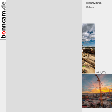
[28966]
06/2017
35.0 mm
GPS-Höhe: 79m
Richtung: S
Umkreis:
⇒ 0m
⇑ 1m