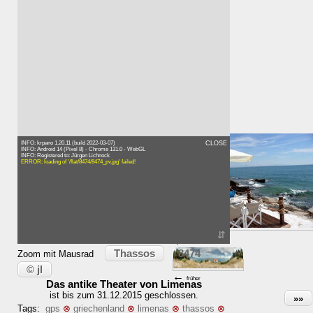
Zeit:
INFO: krpano 1.20.11 (build 2022-03-07)
CLOSE
INFO: Android 14 (Pixel 8) - Chrome 131.0 - WebGL
INFO: Registered to: Jürgen Lichnock
ERROR: loading of '/flat/8474/8474_pv.jpg' failed!
→
⇵
später
Thassos
8474
Zoom mit Mausrad
© jl
←
früher
Das antike Theater von Limenas
ist bis zum 31.12.2015 geschlossen.
»»
Tags:
gps
⊗
griechenland
⊗
limenas
⊗
thassos
⊗