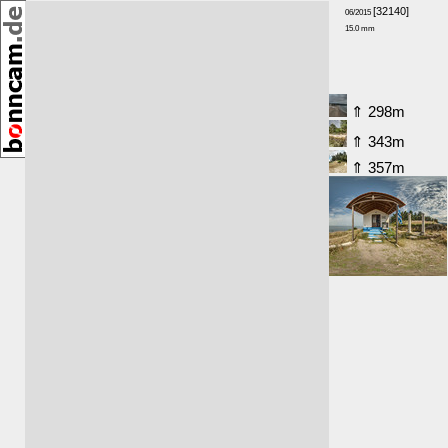
[32140]
06/2015
15.0 mm
GPS-Höhe: 63m
Richtung: NW
Umkreis:
⇑ 298m
⇑ 343m
⇑ 357m
⇑ 374m
Karte