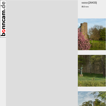
[26433]
04/2015
85.0 mm
Umkreis:
⇑ 17m
⇓ 19m