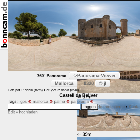
[25690]
06/2014
Umkreis:
⇑ 34m
->Panorama-Viewer
360° Panorama
:
Mallorca
© jl
8320
HotSpot 1: dahin (82m)
HotSpot 2: dahin (85m)
Castell de Bellver
⇐ 37m
Tags:
gps
⊗
mallorca
⊗
palma
⊗
panorama
⊗
kommentieren
•
Konta
Edit
•
hochladen
⇐ 39m