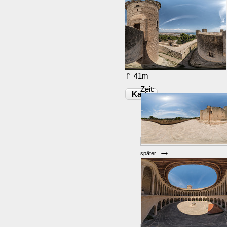
⇑ 41m
Zeit:
Karte
→
später