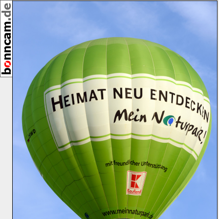
,
[25787]
08/2012