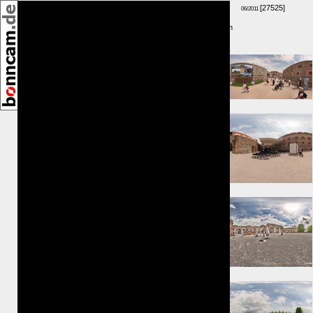
[27525]
06/2011
GPS-Höhe: 178m
Umkreis:
⇑ 61m
⇐ 72m
⇑ 98m