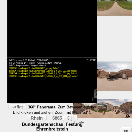
⇑ 150m
Karte
Zeit:
INFO: krpano 1.20.11 (build 2022-03-07)
CLOSE
INFO: Android 14 (Pixel 8) - Chrome 131.0 - WebGL
INFO: Registered to: Jürgen Lichnock
ERROR: loading of '/cube/6865/6865_pv.jpg' failed!
ERROR: loading of '/cube/6865/6865_1/6865_1_f_001_001.jpg' failed!
ERROR: loading of '/cube/6865/6865_1/6865_1_l_001_001.jpg' failed!
ERROR: loading of '/cube/6865/6865_1/6865_1_u_001_001.jpg' failed!
→
später
⇵
->flat
360° Panorama
: Zum Bewegen auf das
Bild klicken und ziehen, Zoom mit Mausrad
Rhein
© jl
6865
←
früher
Bundesgartenschau, Festung
Ehrenbreitstein
»»