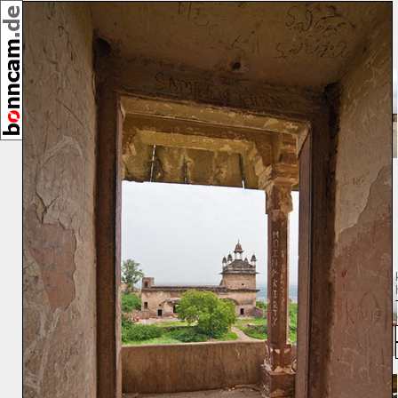
[23038]
10/2008
GPS-Höhe: 310m
Umkreis:
⇑ 12m
⇑ 16m
⇑ 16m