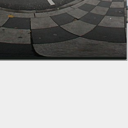
⇑ 78m
Karte