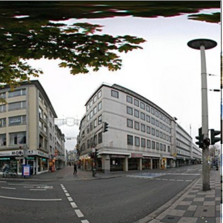
[27572]
Umkreis:
⇒ 38m
⇓ 41m
⇑ 62m