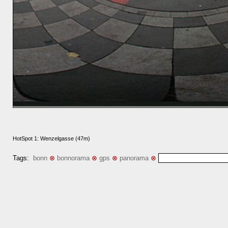
HotSpot 1: Wenzelgasse (47m)
Tags:
bonn
⊗
bonnorama
⊗
gps
⊗
panorama
⊗