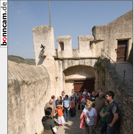
[23508]
04/2008
GPS-Höhe: 193m
Umkreis:
⇓ 7m
⇓ 17m
⇒ 18m
⇓ 20m
Karte