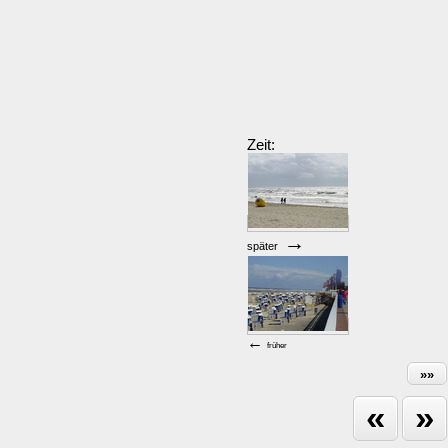
Zeit:
→
später
←
früher
»»
«
»