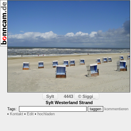
,
[23047]
06/2008
Sylt
© Siggi_
4443
Sylt Westerland Strand
Tags:
kommentieren
•
Kontakt
•
Edit
•
hochladen