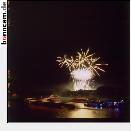
,
[23342]