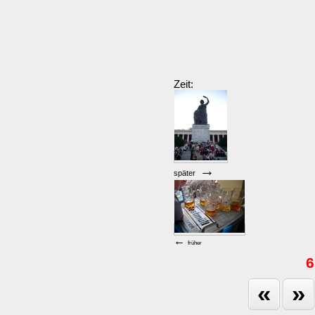
Zeit:
→
später
←
früher
6
«
»