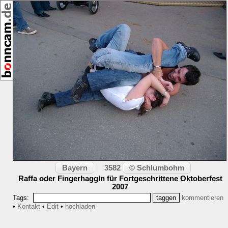
,
[22807]
09/2007
Bayern
© Schlumbohm
3582
Raffa oder Fingerhaggln für Fortgeschrittene Oktoberfest
2007
Tags:
kommentieren
•
Kontakt
•
Edit
•
hochladen