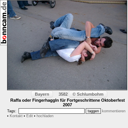
,
[22893]
09/2007
Bayern
© Schlumbohm
3582
Raffa oder Fingerhaggln für Fortgeschrittene Oktoberfest
2007
Tags:
kommentieren
•
Kontakt
•
Edit
•
hochladen