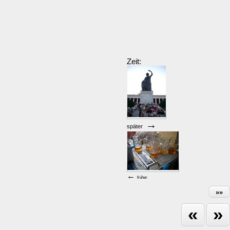
Zeit:
→
später
←
früher
»»
«
»