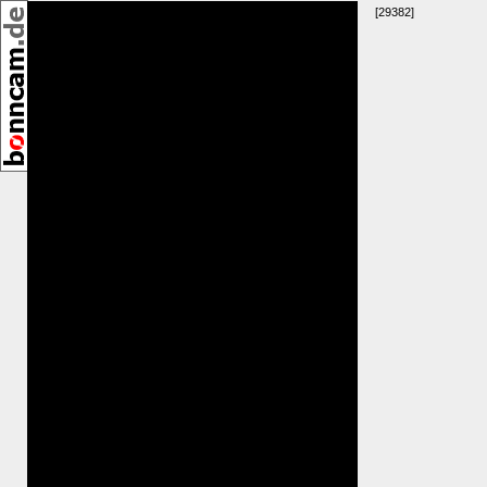
,
[29382]