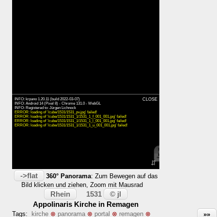
INFO: krpano 1.20.11 (build 2022-03-07)
CLOSE
INFO: Android 14 (Pixel 8) - Chrome 131.0 - WebGL
INFO: Registered to: Jürgen Lichnock
ERROR: loading of '/cube/1531/1531_pv.jpg' failed!
ERROR: loading of '/cube/1531/1531_1/1531_1_f_001_001.jpg' failed!
ERROR: loading of '/cube/1531/1531_1/1531_1_l_001_001.jpg' failed!
ERROR: loading of '/cube/1531/1531_1/1531_1_u_001_001.jpg' failed!
⇵
->flat
360° Panorama
: Zum Bewegen auf das
Bild klicken und ziehen, Zoom mit Mausrad
Rhein
© jl
1531
Appolinaris Kirche in Remagen
Tags:
kirche
⊗
panorama
⊗
portal
⊗
remagen
⊗
»»