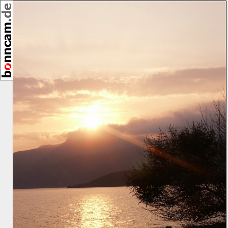
,
[27656]