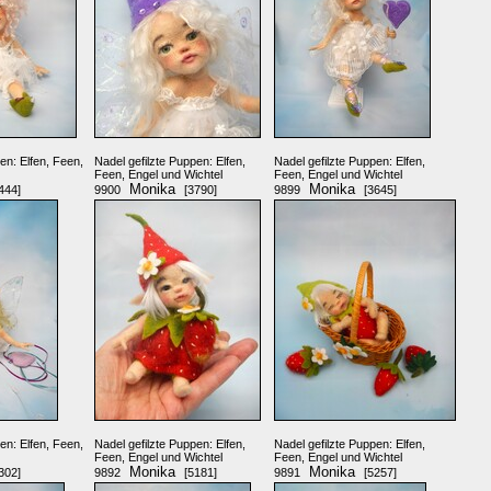
en: Elfen, Feen,
Nadel gefilzte Puppen: Elfen,
Nadel gefilzte Puppen: Elfen,
Feen, Engel und Wichtel
Feen, Engel und Wichtel
Monika
Monika
444]
9900
[3790]
9899
[3645]
en: Elfen, Feen,
Nadel gefilzte Puppen: Elfen,
Nadel gefilzte Puppen: Elfen,
Feen, Engel und Wichtel
Feen, Engel und Wichtel
Monika
Monika
302]
9892
[5181]
9891
[5257]