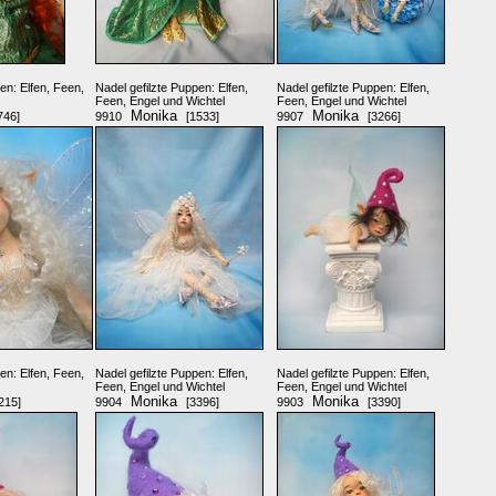
en: Elfen, Feen,
Nadel gefilzte Puppen: Elfen,
Nadel gefilzte Puppen: Elfen,
Feen, Engel und Wichtel
Feen, Engel und Wichtel
Monika
Monika
746]
9910
[1533]
9907
[3266]
en: Elfen, Feen,
Nadel gefilzte Puppen: Elfen,
Nadel gefilzte Puppen: Elfen,
Feen, Engel und Wichtel
Feen, Engel und Wichtel
Monika
Monika
215]
9904
[3396]
9903
[3390]