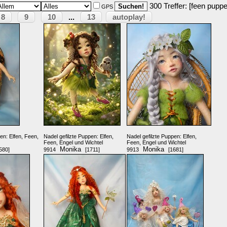
300 Treffer: [feen pup
GPS
8
9
10
13
autoplay!
...
en: Elfen, Feen,
Nadel gefilzte Puppen: Elfen,
Nadel gefilzte Puppen: Elfen,
Feen, Engel und Wichtel
Feen, Engel und Wichtel
Monika
Monika
580]
9914
[1711]
9913
[1681]