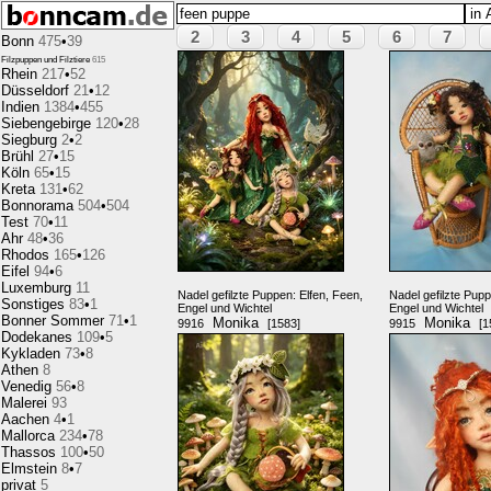
2
3
4
5
6
7
Bonn
475
•
39
Filzpuppen und Filztiere
615
Rhein
217
•
52
Düsseldorf
21
•
12
Indien
1384
•
455
Siebengebirge
120
•
28
Siegburg
2
•
2
Brühl
27
•
15
Köln
65
•
15
Kreta
131
•
62
Bonnorama
504
•
504
Test
70
•
11
Ahr
48
•
36
Rhodos
165
•
126
Eifel
94
•
6
Luxemburg
11
Nadel gefilzte Puppen: Elfen, Feen,
Nadel gefilzte Pupp
Sonstiges
83
•
1
Engel und Wichtel
Engel und Wichtel
Bonner Sommer
71
•
1
Monika
Monika
9916
[1583]
9915
[1
Dodekanes
109
•
5
Kykladen
73
•
8
Athen
8
Venedig
56
•
8
Malerei
93
Aachen
4
•
1
Mallorca
234
•
78
Thassos
100
•
50
Elmstein
8
•
7
privat
5