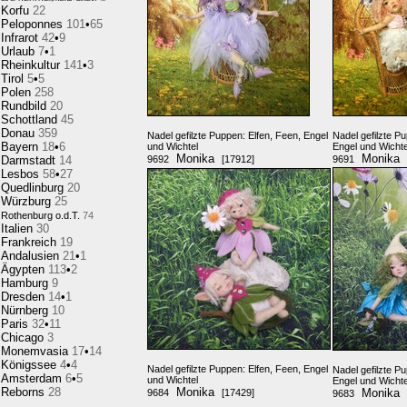
Korfu
22
Peloponnes
101
•
65
Infrarot
42
•
9
Urlaub
7
•
1
Rheinkultur
141
•
3
Tirol
5
•
5
Polen
258
Rundbild
20
Schottland
45
Donau
359
Nadel gefilzte Puppen: Elfen, Feen, Engel
Nadel gefilzte P
Bayern
18
•
6
und Wichtel
Engel und Wichte
Monika
Monika
Darmstadt
14
9692
[17912]
9691
Lesbos
58
•
27
Quedlinburg
20
Würzburg
25
Rothenburg o.d.T.
74
Italien
30
Frankreich
19
Andalusien
21
•
1
Ägypten
113
•
2
Hamburg
9
Dresden
14
•
1
Nürnberg
10
Paris
32
•
11
Chicago
3
Monemvasia
17
•
14
Königssee
4
•
4
Nadel gefilzte Puppen: Elfen, Feen, Engel
Nadel gefilzte P
Amsterdam
6
•
5
und Wichtel
Engel und Wichte
Reborns
28
Monika
Monika
9684
[17429]
9683