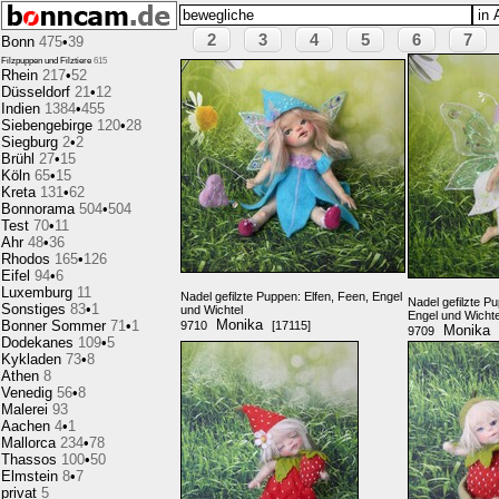
2
3
4
5
6
7
Bonn
475
•
39
Filzpuppen und Filztiere
615
Rhein
217
•
52
Düsseldorf
21
•
12
Indien
1384
•
455
Siebengebirge
120
•
28
Siegburg
2
•
2
Brühl
27
•
15
Köln
65
•
15
Kreta
131
•
62
Bonnorama
504
•
504
Test
70
•
11
Ahr
48
•
36
Rhodos
165
•
126
Eifel
94
•
6
Luxemburg
11
Nadel gefilzte Puppen: Elfen, Feen, Engel
Nadel gefilzte P
Sonstiges
83
•
1
und Wichtel
Engel und Wichte
Monika
Bonner Sommer
71
•
1
9710
[17115]
Monika
9709
Dodekanes
109
•
5
Kykladen
73
•
8
Athen
8
Venedig
56
•
8
Malerei
93
Aachen
4
•
1
Mallorca
234
•
78
Thassos
100
•
50
Elmstein
8
•
7
privat
5