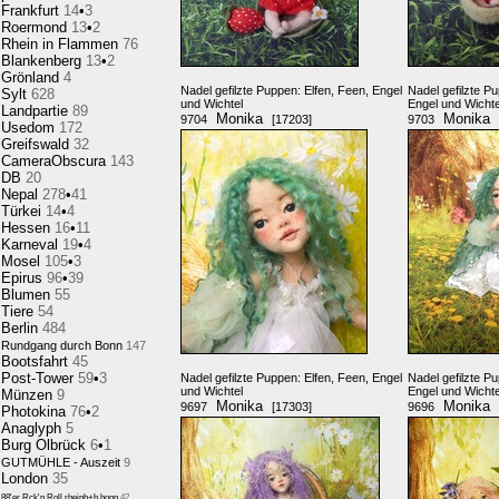
Frankfurt
14
•
3
Roermond
13
•
2
Rhein in Flammen
76
Blankenberg
13
•
2
Grönland
4
Nadel gefilzte Puppen: Elfen, Feen, Engel
Nadel gefilzte P
Sylt
628
und Wichtel
Engel und Wichte
Landpartie
89
Monika
Monika
9704
[17203]
9703
Usedom
172
Greifswald
32
CameraObscura
143
DB
20
Nepal
278
•
41
Türkei
14
•
4
Hessen
16
•
11
Karneval
19
•
4
Mosel
105
•
3
Epirus
96
•
39
Blumen
55
Tiere
54
Berlin
484
Rundgang durch Bonn
147
Bootsfahrt
45
Post-Tower
59
•
3
Nadel gefilzte Puppen: Elfen, Feen, Engel
Nadel gefilzte P
und Wichtel
Engel und Wichte
Münzen
9
Monika
Monika
9697
[17303]
9696
Photokina
76
•
2
Anaglyph
5
Burg Olbrück
6
•
1
GUTMÜHLE - Auszeit
9
London
35
88'er Rck'n Roll,rheinb+b.honn
42